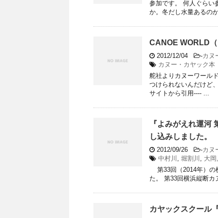
参加です。 何人ぐらい
か。冬だし水量あるのか不
CANOE WORLD
2012/12/04
-
カヌ
カヌー・カヤック本
舵社よりカヌーワールド
つけられないんだけど、年2
サイトから引用---- ...
『よみがえれ運河 
し込みしました。
2012/09/26
-
カヌ
中村川
,
堀割川
,
大岡
第33回（2014年）
た。 第33回横浜縦断カヌ
カヤックスクール