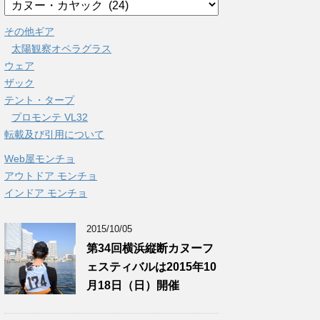
その他ギア
太陽観察オペラグラス
ウェア
ザック
テント・タープ
プロモンテ VL32
転載及び引用について
Web屋モンチョ
アウトドア モンチョ
インドア モンチョ
2015/10/05
第34回横浜縦断カヌーフ
ェスティバルは2015年10
月18日（日）開催