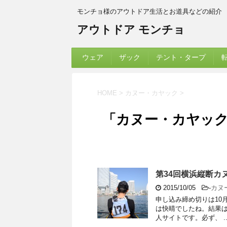
モンチョ様のアウトドア生活とお道具などの紹介
アウトドア モンチョ
ウェア
ザック
テント・タープ
HOME
>
カヌー・カヤック
>
「カヌー・カヤック
第34回横浜縦断カヌ
2015/10/05
-
カヌ
申し込み締め切りは10
は快晴でしたね。結果は
人サイトです。必ず、 ..