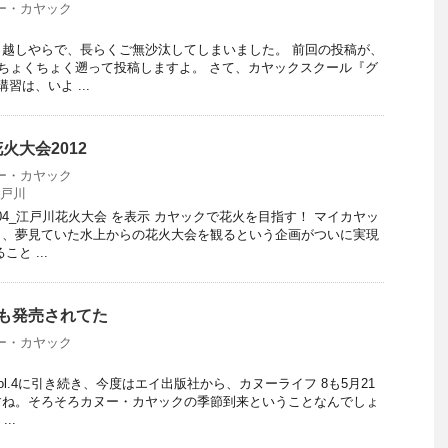
ー・カヤック
越しやらで、長らくご無沙汰してしまいました。 前回の投稿が、
、ちょくちょく遡って投稿しますよ。 さて、カヤックスクール『グ
習は、いよ ...
火大会2012
ー・カヤック
戸川
804_江戸川花火大会 を表示 カヤックで花火を目指す！ マイカヤッ
ら、夢見ていた水上からの花火大会を観るという企画がついに実現
と ...
8 も発売されてた
ー・カヤック
l.4に引き続き、今度はエイ出版社から、カヌーライフ 8も5月21
すね。そろそろカヌー・カヤックの季節到来ということなんでしょ
..