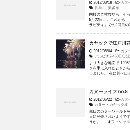
2012/08/18
-
カヌ
多摩川
,
奥多摩
同棲のご挨拶やら、引っ
5月22日…。これから
ラビティ』での2回目の講
カヤックで江戸川花
2012/08/04
-
カヌ
アルピナ2-460EX
,
江
より大きな地図で 120
クを手に入れたときか
しました。 夜に川へ出るこ
カヌーライフ no.
2012/05/22
-
カヌ
カヌー・カヤック本
先日のカヌーワールドVo
日に発売されたようで
うか。 -----オフィシャル .