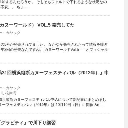
参加するんだろうか。 そもそもファルトで下れるような状況なの
安。。 ちょ ...
（カヌーワールド） VOL.5 発売してた
ー・カヤック
の5号が発売されてました。 なかなか発売されたって情報を嗅ぎ
回の発売なんですね。 カヌーワールドVol.5 -----オフィシャル
第31回横浜縦断カヌーフェスティバル（2012年）』申
ー・カヤック
川
,
根岸湾
の横浜縦断カヌーフェスティバル申込について新記事にまとめまし
ーフェスティバル（2014年）は 10月19日（日）に開催 &n ...
『グラビティ』で川下り講習