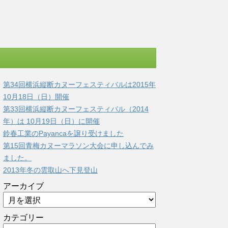
第34回横浜縦断カヌーフェスティバルは2015年
10月18日（日）開催
第33回横浜縦断カヌーフェスティバル（2014
年）は 10月19日（日）に開催
鈴春工業のPayancaを譲り受けました
第15回青梅カヌーマラソン大会に申し込んでみ
ました。
2013年冬の雲取山へ下見登山
アーカイブ
カテゴリー