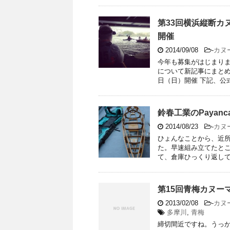
第33回横浜縦断カヌ
開催
2014/09/08
-
カヌ
今年も募集がはじまりま
について新記事にまとめま
日（日）開催 下記、公式 
鈴春工業のPayan
2014/08/23
-
カヌ
ひょんなことから、近所
た。早速組み立てたとこ
て、倉庫ひっくり返しても
第15回青梅カヌー
2013/02/08
-
カヌ
多摩川
,
青梅
締切間近ですね。うっか