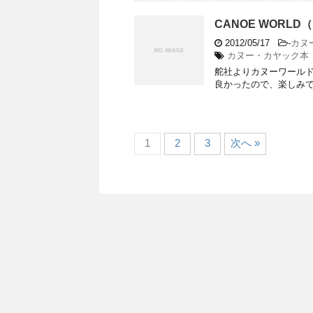
CANOE WORLD
2012/05/17
-
カヌ
カヌー・カヤック本
舵社よりカヌーワールド
良かったので、楽しみです。 ---
1
2
3
次へ »