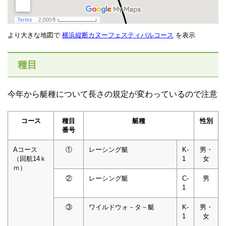
より大きな地図で
横浜縦断カヌーフェスティバルコース
を表示
種目
今年から艇種について長さの規定が変わっているので注意
コース
種目
艇種
性別
番号
Aコース
①
レーシング艇
K-
男・
（回航14ｋ
1
女
ｍ）
②
レーシング艇
C-
男
1
③
ワイルドウォ－タ－艇
K-
男・
1
女