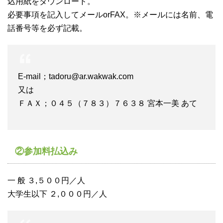
込用紙をダウンロード。
必要事項を記入してメールorFAX。※メールには名前、電
話番号等を必ず記載。
E-mail；tadoru@ar.wakwak.com
又は
ＦＡＸ；０４５（７８３）７６３８ 宮本一美 あて
②参加料払込み
一 般 ３,５００円／人
大学生以下 ２,０００円／人