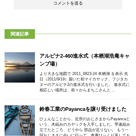
関連記事
アルピナ2-460進水式（本栖湖浩庵キャ
ンプ場）
より大きな地図で 2011_0923-24 本栖湖 を表示 先
日（2011/9/19）届いた初マイカヤック、フジタカ
ヌーのアルピナ2の進水式を行いました。 進水式に
相応しい場所は、前々からまちこさんと ...
鈴春工業のPayancaを譲り受けました
ひょんなことから、近所のおじさまからPayancaと
いう、木組みのカヤックを入手しました。早速組み
立てたところ、どうやら 部品が足りない。 もう一
回おじさまに会いに行って、倉庫ひっくり返しても