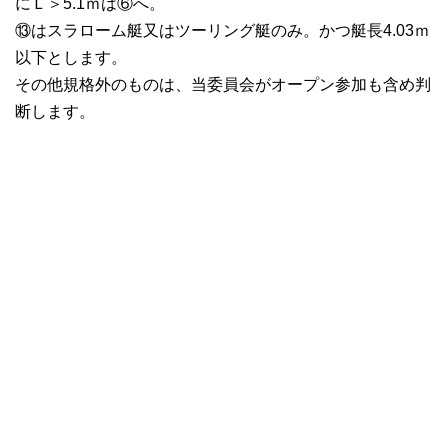
にＬ＞5.1ｍは⑥へ。
⑬はスラローム艇又はツーリング艇のみ。かつ艇長4.03ｍ
以下とします。
その他規格外のものは、当委員会がオープン参加も含め判
断します。