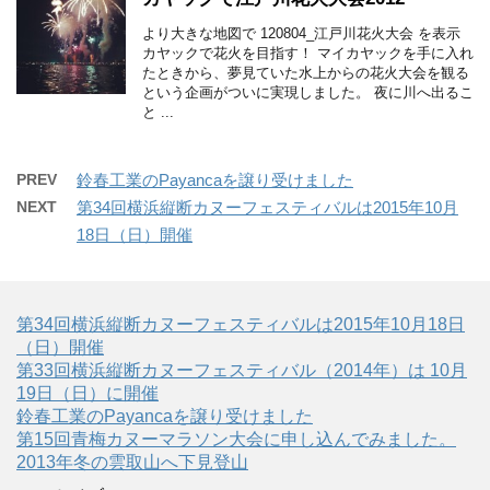
より大きな地図で 120804_江戸川花火大会 を表示
カヤックで花火を目指す！ マイカヤックを手に入れ
たときから、夢見ていた水上からの花火大会を観る
という企画がついに実現しました。 夜に川へ出るこ
と ...
PREV
鈴春工業のPayancaを譲り受けました
NEXT
第34回横浜縦断カヌーフェスティバルは2015年10月
18日（日）開催
第34回横浜縦断カヌーフェスティバルは2015年10月18日
（日）開催
第33回横浜縦断カヌーフェスティバル（2014年）は 10月
19日（日）に開催
鈴春工業のPayancaを譲り受けました
第15回青梅カヌーマラソン大会に申し込んでみました。
2013年冬の雲取山へ下見登山