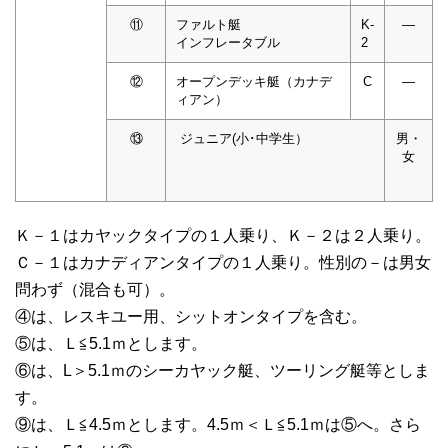
⑪
ファルト艇
K-
―
インフレータブル
2
⑫
オープンデッキ艇（カナデ
C
―
ィアン）
⑬
ジュニア(小･中学生）
男・
女
Ｋ－１はカヤックタイプの１人乗り、Ｋ－２は２人乗り。
Ｃ－１はカナディアンタイプの１人乗り。性別の－は男女
問わず（混合も可）。
④は、レスキユー用、シットオンタイプを含む。
⑤は、Ｌ≦5.1ｍとします。
⑥は、L＞5.1ｍのシーカヤック艇、ツーリング艇等としま
す。
⑨は、Ｌ≦4.5ｍとします。4.5ｍ＜Ｌ≦5.1ｍは⑤へ。さら