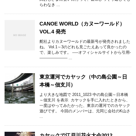
らわなき ...
CANOE WORLD（カヌーワールド）
VOL.4 発売
舵社よりカヌーワールドの最新号が発売されました
ね。 Vol.1～3のどれも見ごたえあって良かったの
で、楽しみです。 -----オフィシャルサイトから引用-
----------------------- ...
東京運河でカヤック（中の島公園～日
本橋～佃支川）
より大きな地図で 2011_1023 中の島公園～日本橋
～佃支川 を表示 カヤックを手に入れたときから、
一度はやってみたかった、東京の運河でのカヤック
遊びです。 今回のメンバーは、元同じ会社のK山さ
...
カヤックで江戸川花火大会2012