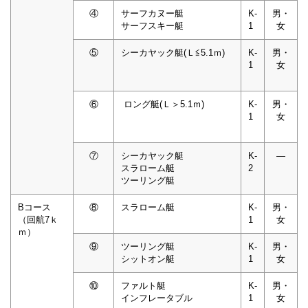
④
サーフカヌー艇
K-
男・
サーフスキー艇
1
女
⑤
シーカヤック艇(Ｌ≦5.1ｍ)
K-
男・
1
女
⑥
ロング艇(Ｌ＞5.1ｍ)
K-
男・
1
女
⑦
シーカヤック艇
K-
―
スラローム艇
2
ツーリング艇
Bコース
⑧
スラローム艇
K-
男・
（回航7ｋ
1
女
ｍ）
⑨
ツーリング艇
K-
男・
シットオン艇
1
女
⑩
ファルト艇
K-
男・
インフレータブル
1
女