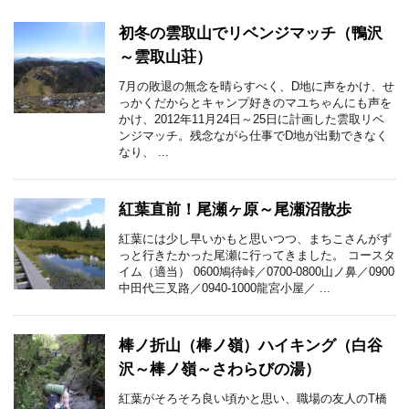
初冬の雲取山でリベンジマッチ（鴨沢
～雲取山荘）
7月の敗退の無念を晴らすべく、D地に声をかけ、せ
っかくだからとキャンプ好きのマユちゃんにも声を
かけ、2012年11月24日～25日に計画した雲取リベ
ンジマッチ。残念ながら仕事でD地が出動できなく
なり、 ...
紅葉直前！尾瀬ヶ原～尾瀬沼散歩
紅葉には少し早いかもと思いつつ、まちこさんがず
っと行きたかった尾瀬に行ってきました。 コースタ
イム（適当） 0600鳩待峠／0700-0800山ノ鼻／0900
中田代三叉路／0940‐1000龍宮小屋／ ...
棒ノ折山（棒ノ嶺）ハイキング（白谷
沢～棒ノ嶺～さわらびの湯）
紅葉がそろそろ良い頃かと思い、職場の友人のT橋