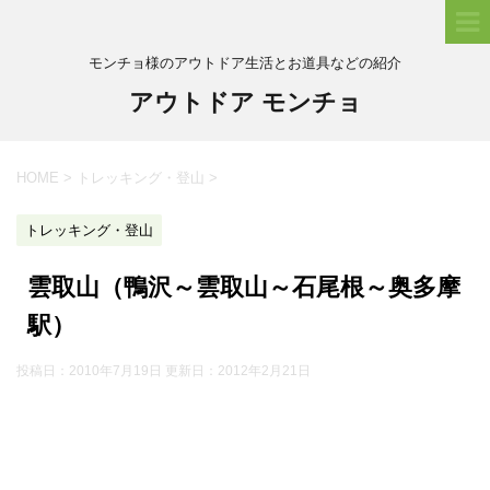
モンチョ様のアウトドア生活とお道具などの紹介
アウトドア モンチョ
HOME
>
トレッキング・登山
>
トレッキング・登山
雲取山（鴨沢～雲取山～石尾根～奥多摩
駅）
投稿日：2010年7月19日 更新日：
2012年2月21日