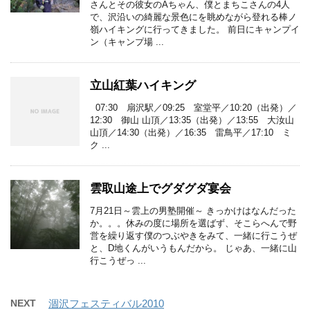
さんとその彼女のAちゃん、僕とまちこさんの4人
で、沢沿いの綺麗な景色にを眺めながら登れる棒ノ
嶺ハイキングに行ってきました。 前日にキャンプイ
ン（キャンプ場 ...
立山紅葉ハイキング
07:30 扇沢駅／09:25 室堂平／10:20（出発）／
12:30 御山 山頂／13:35（出発）／13:55 大汝山
山頂／14:30（出発）／16:35 雷鳥平／17:10 ミ
ク ...
雲取山途上でグダグダ宴会
7月21日～雲上の男塾開催～ きっかけはなんだった
か。。。休みの度に場所を選ばず、そこらへんで野
営を繰り返す僕のつぶやきをみて、一緒に行こうぜ
と、D地くんがいうもんだから。 じゃあ、一緒に山
行こうぜっ ...
NEXT
涸沢フェスティバル2010