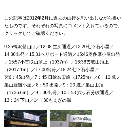
この記事は2012年2月に過去の山行を思い出しながら書い
たものです。それぞれの写真にコメント入れているので、
クリックしてご確認ください。
9:25鴨沢登山口／12:08 堂所通過／13:20七ツ石小屋／
14:30出発／15:31ヘリポート通過／15:46奥多摩小屋出発
／15:57小雲取山頂上（1937m）／16:38雲取山頂上
（2017.1m）／17:00出発／18:24七ツ石小屋／
翌6：45出発／7：45 日陰名栗峰（1725m）／8：10 鷹ノ
巣山避難小屋／8：50 出発／9：20 鷹ノ巣山山頂
（1736.6m）／9：30出発／10：53 六ッ石分岐通過／
13：24 下山／14：30もえぎの湯