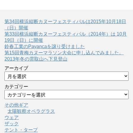
第34回横浜縦断カヌーフェスティバルは2015年10月18日
（日）開催
第33回横浜縦断カヌーフェスティバル（2014年）は 10月
19日（日）に開催
鈴春工業のPayancaを譲り受けました
第15回青梅カヌーマラソン大会に申し込んでみました。
2013年冬の雲取山へ下見登山
アーカイブ
カテゴリー
その他ギア
太陽観察オペラグラス
ウェア
ザック
テント・タープ