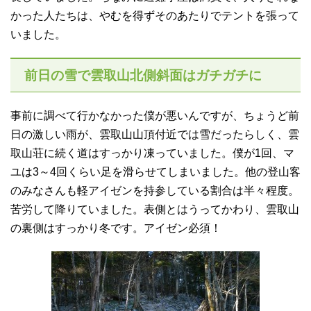
かった人たちは、やむを得ずそのあたりでテントを張って
いました。
前日の雪で雲取山北側斜面はガチガチに
事前に調べて行かなかった僕が悪いんですが、ちょうど前
日の激しい雨が、雲取山山頂付近では雪だったらしく、雲
取山荘に続く道はすっかり凍っていました。僕が1回、マ
ユは3～4回くらい足を滑らせてしまいました。他の登山客
のみなさんも軽アイゼンを持参している割合は半々程度。
苦労して降りていました。表側とはうってかわり、雲取山
の裏側はすっかり冬です。アイゼン必須！