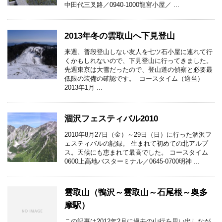
中田代三叉路／0940‐1000龍宮小屋／ ...
2013年冬の雲取山へ下見登山
来週、普段登山しない友人を七ツ石小屋に連れて行
くかもしれないので、下見登山に行ってきました。
先週東京は大雪だったので、登山道の偵察と必要最
低限の装備の確認です。 コースタイム（適当）
2013年1月 ...
涸沢フェスティバル2010
2010年8月27日（金）～29日（日）に行った涸沢フ
ェスティバルの記録。 生まれて初めての北アルプ
ス。天候にも恵まれて最高でした。 コースタイム
0600上高地バスターミナル／0645-0700明神 ...
雲取山（鴨沢～雲取山～石尾根～奥多
摩駅）
この記事は2012年2月に過去の山行を思い出しなが