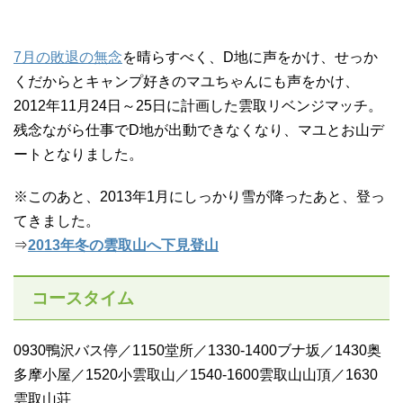
7月の敗退の無念
を晴らすべく、D地に声をかけ、せっか
くだからとキャンプ好きのマユちゃんにも声をかけ、
2012年11月24日～25日に計画した雲取リベンジマッチ。
残念ながら仕事でD地が出動できなくなり、マユとお山デ
ートとなりました。
※このあと、2013年1月にしっかり雪が降ったあと、登っ
てきました。
⇒
2013年冬の雲取山へ下見登山
コースタイム
0930鴨沢バス停／1150堂所／1330‐1400ブナ坂／1430奥
多摩小屋／1520小雲取山／1540-1600雲取山山頂／1630
雲取山荘