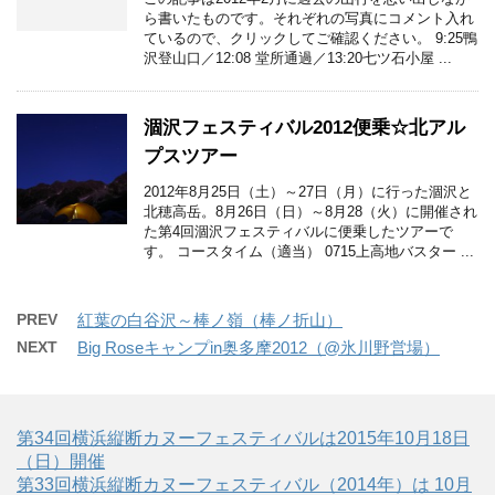
ら書いたものです。それぞれの写真にコメント入れ
ているので、クリックしてご確認ください。 9:25鴨
沢登山口／12:08 堂所通過／13:20七ツ石小屋 ...
涸沢フェスティバル2012便乗☆北アル
プスツアー
2012年8月25日（土）～27日（月）に行った涸沢と
北穂高岳。8月26日（日）～8月28（火）に開催され
た第4回涸沢フェスティバルに便乗したツアーで
す。 コースタイム（適当） 0715上高地バスター ...
PREV
紅葉の白谷沢～棒ノ嶺（棒ノ折山）
NEXT
Big Roseキャンプin奥多摩2012（@氷川野営場）
第34回横浜縦断カヌーフェスティバルは2015年10月18日
（日）開催
第33回横浜縦断カヌーフェスティバル（2014年）は 10月