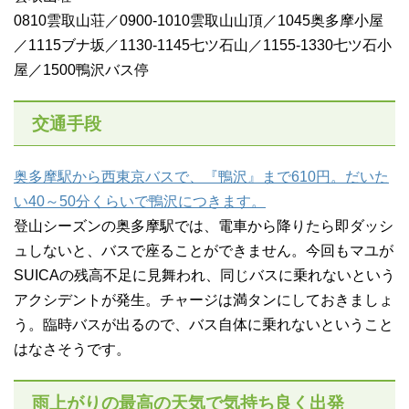
0810雲取山荘／0900‐1010雲取山山頂／1045奥多摩小屋
／1115ブナ坂／1130-1145七ツ石山／1155-1330七ツ石小
屋／1500鴨沢バス停
交通手段
奥多摩駅から西東京バスで、『鴨沢』まで610円。だいた
い40～50分くらいで鴨沢につきます。
登山シーズンの奥多摩駅では、電車から降りたら即ダッシ
ュしないと、バスで座ることができません。今回もマユが
SUICAの残高不足に見舞われ、同じバスに乗れないという
アクシデントが発生。チャージは満タンにしておきましょ
う。臨時バスが出るので、バス自体に乗れないということ
はなさそうです。
雨上がりの最高の天気で気持ち良く出発