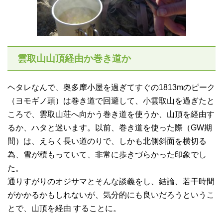
雲取山山頂経由か巻き道か
ヘタレなんで、奥多摩小屋を過ぎてすぐの1813mのピーク
（ヨモギノ頭）は巻き道で回避して、小雲取山を過ぎたと
ころで、雲取山荘へ向かう巻き道を使うか、山頂を経由す
るか、ハタと迷います。以前、巻き道を使った際（GW期
間）は、えらく長い道のりで、しかも北側斜面を横切る
為、雪が積もっていて、非常に歩きづらかった印象でし
た。
通りすがりのオジサマとそんな談義をし、結論、若干時間
がかかるかもしれないが、気分的にも良いだろうというこ
とで、山頂を経由 することに。