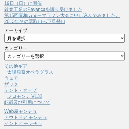
19日（日）に開催
鈴春工業のPayancaを譲り受けました
第15回青梅カヌーマラソン大会に申し込んでみました。
2013年冬の雲取山へ下見登山
アーカイブ
カテゴリー
その他ギア
太陽観察オペラグラス
ウェア
ザック
テント・タープ
プロモンテ VL32
転載及び引用について
Web屋モンチョ
アウトドア モンチョ
インドア モンチョ