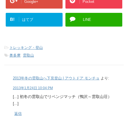
Google+
Pocket
B!
はてブ
LINE
-
トレッキング・登山
-
奥多摩
,
雲取山
2013年冬の雲取山へ下見登山 | アウトドア モンチョ
より:
2013年1月24日 10:04 PM
[...] 初冬の雲取山でリベンジマッチ（鴨沢～雲取山荘）
[...]
返信