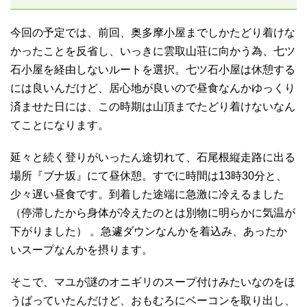
今回の予定では、前回、奥多摩小屋までしかたどり着けな
かったことを反省し、いっきに雲取山荘に向かう為、七ツ
石小屋を経由しないルートを選択。七ツ石小屋は休憩する
には良いんだけど、居心地が良いので昼食なんかゆっくり
済ませた日には、この時期は山頂までたどり着けないなん
てことになります。
延々と続く登りがいったん途切れて、石尾根縦走路に出る
場所『ブナ坂』にて昼休憩。すでに時間は13時30分と、
少々遅い昼食です。到着した途端に急激に冷えるました
（停滞したから身体が冷えたのとは別物に明らかに気温が
下がりました） 。急遽ダウンなんかを着込み、あったか
いスープなんかを摂ります。
そこで、マユが謎のオニギリのスープ付けみたいなのをほ
うばっていたんだけど、おもむろにベーコンを取り出し、